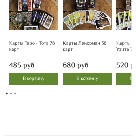
Карты Таро - Тота 78
Карты Ленорман 36
Карты Т
карт
карт
Уэйта 78
485 руб
680 руб
520 р
В корзину
В корзину
В 