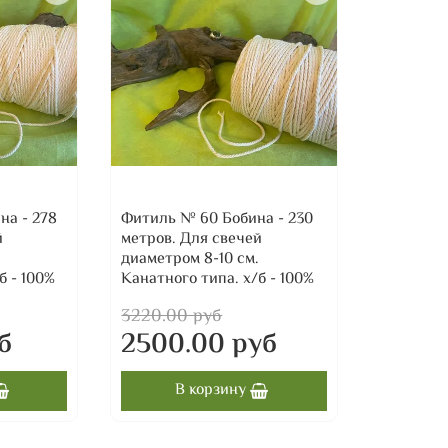
на - 278
Фитиль № 60 Бобина - 230
й
метров. Для свечей
диаметром 8-10 см.
б - 100%
Канатного типа. х/б - 100%
3220.00 руб
б
2500.00 руб
В корзину