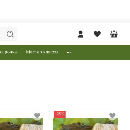
ссрочка
Мастер классы
-25%