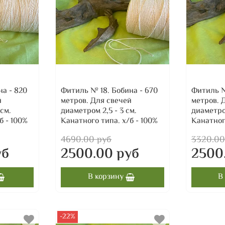
на - 820
Фитиль № 18. Бобина - 670
Фитиль №
й
метров. Для свечей
метров. 
 см.
диаметром 2,5 - 3 см.
диаметро
б - 100%
Канатного типа. х/б - 100%
Канатного
4690.00 руб
3320.00
уб
2500.00 руб
2500
В корзину
В
-22%