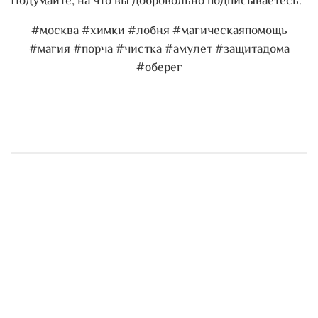
Подумайте, на что вы добровольно подписываетесь.
#москва #химки #лобня #магическаяпомощь
#магия #порча #чистка #амулет #защитадома
#оберег