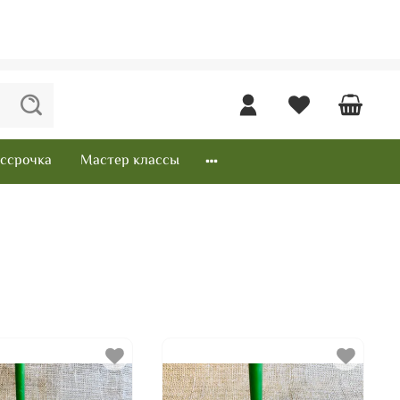
ссрочка
Мастер классы