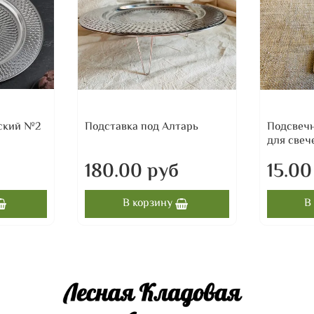
ский №2
Подставка под Алтарь
Подсвеч
для свеч
б
180.00 руб
15.00
В корзину
В