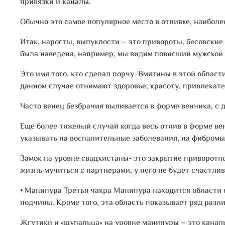
привязки и каналы.
Обычно это самое популярное место в отливке, наиболе
Итак, наросты, выпуклости – это привороты, бесовские 
была наведена, например, мы видим повисший мужской о
Это имя того, кто сделал порчу. Вмятины в этой области
данном случае отнимают здоровье, красоту, привлекате
Часто венец безбрачия выливается в форме венчика, с 
Еще более тяжелый случай когда весь отлив в форме ве
указывать на воспалительные заболевания, на фибромы
Замок на уровне свадхистаны- это закрытие приворотно
жизнь мучиться с партнерами, у него не будет счастлив
• Манипура
Третья чакра Манипура находится области с
подчины. Кроме того, эта область показывает ряд разл
Жгутики и «щупальца» на уровне манипуры – это каналы,