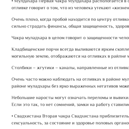
• Мулдахара
Первая чакра Мулдахара распологается в о
отливке говорит о том, что из человека утекают «жизне
Очень плохо, когда пробой находится по центру отливки
сильно страдать финансы, общая защищенность, здоров
Чакра муладхара в целом говорит о защищенности челове
Кладбищенские порчи всегда выливаются ярким скоплени
могильную землю, отображаются на отливках в райлне 
Столбики – жгутики – каналы, направленные из отливк
Очень часто можно наблюдать на отливках в районе мул
районе муладхары без ярко выраженных негативов может
Небольшие наросты могут означать переломы и вывихи. 
Если это так, то нет сомнений, замки на работу ставили
• Свадхистана
Вторая чакра Свадхистана приблизительн
сексуальность, за состояние и здоровье половых орган