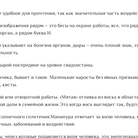
е удобное для прочтения, так как значительная часть воздейс
изображения рядом – это бесы на охране работы, все, что ряд
рган, а рядом буква И.
 указывают на болезни органов, дыры – очень плохой знак, эт
льность.
дырой посередине на уровне свадхистаны.
нчика, бывает и такое. Маленькие наросты без явных признак
, кисты.
й или отворотной работы. «Мятая» отливка из воска в области
ой доли в семейной жизни.Это когда воск выглядит так, будт
олнечного сплетения.Манипура отвечает за волю человека, п
ичных заболеваний и воздействий.
 через которые подавляется воля человека, это энергопарази