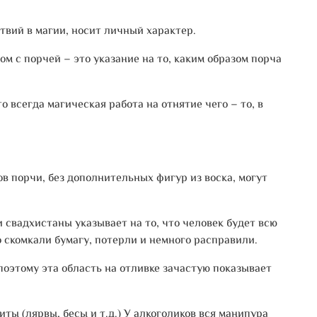
твий в магии, носит личный характер.
ом с порчей – это указание на то, каким образом порча
о всегда магическая работа на отнятие чего – то, в
ов порчи, без дополнительных фигур из воска, могут
 свадхистаны указывает на то, что человек будет всю
о скомкали бумагу, потерли и немного расправили.
оэтому эта область на отливке зачастую показывает
ты (лярвы, бесы и т.д.) У алкоголиков вся манипура