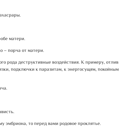
сахасрары.
робе матери.
о – порча от матери.
ого рода деструктивные воздействия. К примеру, отлив
вязки, подключки к паразитам, к энергосущям, покойным
рча.
ависть.
му эмбриона, то перед вами родовое проклятье.