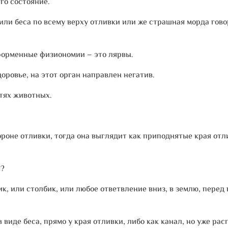
го состояние.
или беса по всему верху отливки или же страшная морда гово
форменные физиономии – это лярвы.
доровье, на этот орган направлен негатив.
тях животных.
роне отливки, тогда она выглядит как приподнятые края отли
а?
ик, или столбик, или любое ответвление вниз, в землю, перед
виде беса, прямо у края отливки, либо как канал, но уже ра