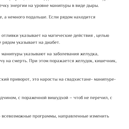
течку энергии на уровне манипуры в виде дыры.
е, а немного подальше. Если рядом находится
ю отливки указывает на магические действия , целью
е рядом указывает на диабет.
е манипуры указывают на заболевания желудка,
чу на смерть. При этом поражается желудок, кишечник,
ский приворот, это наросты на свадхистане- манипуре-
дчином, с пораженной вишудхой – чтоб не перечил, с
ты- всевозможные программы, направленные изменить