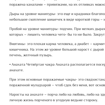
поражена каналами – привязками, на их отливках можно
Дыры на уровне манипуры- это еще и крадники благопол
небольшое скопление шишечек в виде короткой горы – 
Пробой на уровне манипуры- подчин. При мелких дырах 
которых – лишить человека чего- бы то ни было. Закру
Вмятины- это плохая карма человека, а диабет – карм
кишечника. На этом же уровне большой нарост с дырой 
печень, желчный пузырь.
• Анахата
Четвёртая чакра Анахата располагается посер
анахате.
При этом основные поражаемые чакры- это свадхистана
пораженной муладхарой – чтоб сдох без меня, вот осно
Наросты на анахате – порча либо на любовь, либо на з
личную жизнь порченого в угодную ведьме сторону.