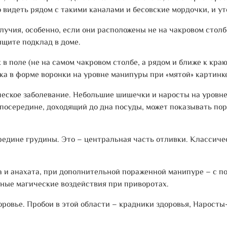
 видеть рядом с такими каналами и бесовские мордочки, и у
учия, особенно, если они расположены не на чакровом столб
ищите подклад в доме.
в поле (не на самом чакровом столбе, а рядом и ближе к кра
тка в форме воронки на уровне манипуры при «мятой» картинк
ическое заболевание. Небольшие шишечки и наросты на уровн
посередине, доходящий до дна посуды, может показывать пор
едине грудины. Это – центральная часть отливки. Классиче
 и анахата, при дополнительной пораженной манипуре – с по
вные магические воздействия при приворотах.
доровье. Пробои в этой области – крадники здоровья, Нарос