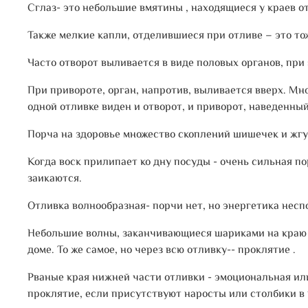
Сглаз- это небольшие вмятины , находящиеся у краев от
Также мелкие капли, отделившиеся при отливе – это то
Часто отворот выливается в виде половых органов, при
При привороте, орган, напротив, выливается вверх. Мн
одной отливке виден и отворот, и приворот, наведенны
Порча на здоровье множество скоплений шишечек и жгут
Когда воск прилипает ко дну посуды - очень сильная п
заикаются.
Отливка волнообразная- порчи нет, но энергетика несп
Небольшие волны, заканчивающиеся шариками на краю от
доме. То же самое, но через всю отливку-- проклятие .
Рваные края нижней части отливки - эмоциональная или
проклятие, если присутствуют наросты или столбики в 