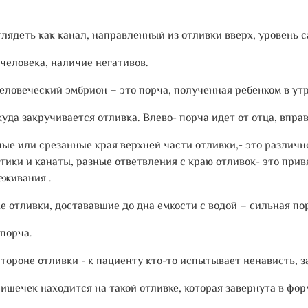
лядеть как канал, направленный из отливки вверх, уровень 
человека, наличие негативов.
еловеческий эмбрион – это порча, полученная ребенком в ут
да закручивается отливка. Влево- порча идет от отца, вправ
ые или срезанные края верхней части отливки,- это различн
утики и канаты, разные ответвления с краю отливок- это при
еживания .
 отливки, достававшие до дна емкости с водой – сильная по
порча.
ороне отливки - к пациенту кто-то испытывает ненависть, з
ишечек находится на такой отливке, которая завернута в фор