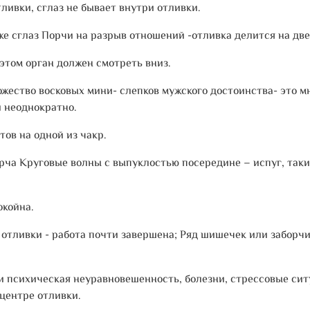
ливки, сглаз не бывает внутри отливки.
же сглаз Порчи на разрыв отношений -отливка делится на две
 этом орган должен смотреть вниз.
ожество восковых мини- слепков мужского достоинства- это м
й неоднократно.
ов на одной из чакр.
орча Круговые волны с выпуклостью посередине – испуг, такие
окойна.
ливки - работа почти завершена; Ряд шишечек или заборчик 
 психическая неуравновешенность, болезни, стрессовые ситу
центре отливки.