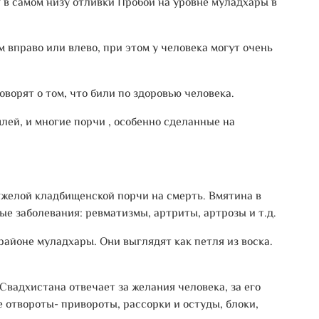
 в самом низу отливки Пробой на уровне муладхары в
м вправо или влево, при этом у человека могут очень
оворят о том, что били по здоровью человека.
лей, и многие порчи , особенно сделанные на
тяжелой кладбищенской порчи на смерть. Вмятина в
ые заболевания: ревматизмы, артриты, артрозы и т.д.
районе муладхары. Они выглядят как петля из воска.
вадхистана отвечает за желания человека, за его
е отвороты- привороты, рассорки и остуды, блоки,