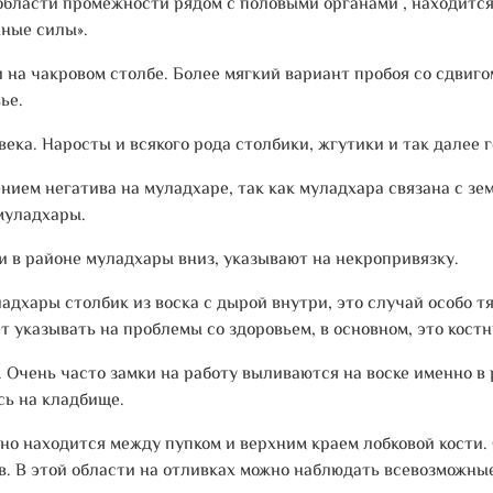
бласти промежности рядом с половыми органами , находится
нные силы».
 на чакровом столбе. Более мягкий вариант пробоя со сдвиго
ье.
ка. Наросты и всякого рода столбики, жгутики и так далее г
ем негатива на муладхаре, так как муладхара связана с зем
муладхары.
и в районе муладхары вниз, указывают на некропривязку.
адхары столбик из воска с дырой внутри, это случай особо 
 указывать на проблемы со здоровьем, в основном, это костн
Очень часто замки на работу выливаются на воске именно в 
сь на кладбище.
о находится между пупком и верхним краем лобковой кости. С
ов. В этой области на отливках можно наблюдать всевозможны