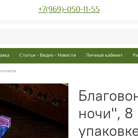
+7(969)-050-11-55
авка
Статьи - Видео - Новости
Личный кабинет
Ра
ачением
Благово
ночи", 8
упаковк