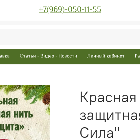
+7(969)-050-11-55
авка
Статьи - Видео - Новости
Личный кабинет
Ра
Красная
защитна
Сила"