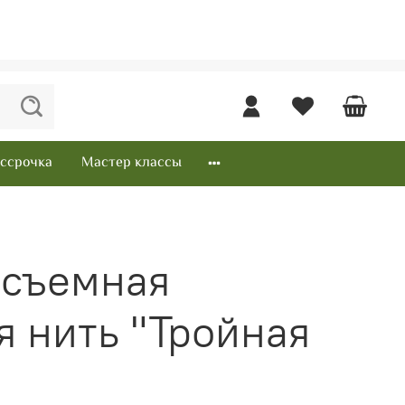
ссрочка
Мастер классы
 съемная
я нить "Тройная