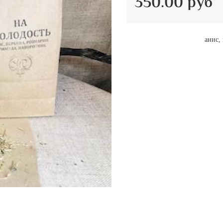
350.00 руб
анис,