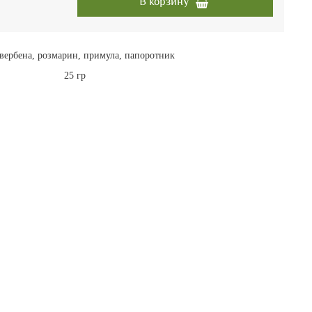
В корзину
 вербена, розмарин, примула, папоротник
25 гр