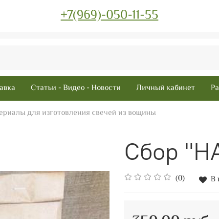
+7(969)-050-11-55
авка
Статьи - Видео - Новости
Личный кабинет
Ра
ериалы для изготовления свечей из вощины
Сбор "
(0)
В 