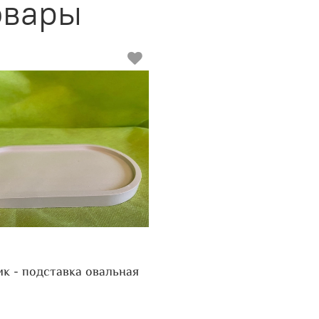
овары
к - подставка овальная