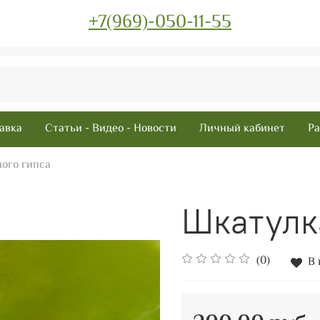
+7(969)-050-11-55
авка
Статьи - Видео - Новости
Личный кабинет
Ра
ного гипса
Шкатул
(0)
В 