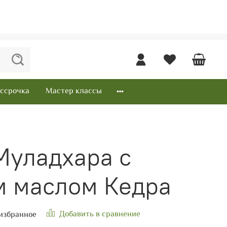
ссрочка
Мастер классы
Муладхара с
 маслом Кедра
Добавить в сравнение
избранное