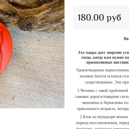
180.00 руб
Ве
Эта чакра дает энергию ус
тогда, когда вам нужно в
примитивные инстинкт
Удовлетворение первостепенн
человек боится остаться гол
существованию. Эти при
1.Человек с такой проблемой 
самыми дорогостоящими сигна
экономны и бережливы по 
преклонного возраста, котор
2.Блок на муладхаре можно 
период восстановления, нере
богатства, тотальное невезен