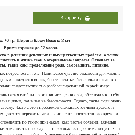
В корзину
с: 70 гр. Ширина 6,5см Высота 2 см
Время горения до 12 часов.
пеха в решении денежных и имущественных проблем, а также
оплотить в жизнь свои материальные запросы. Отвечает за
ы, такие как: продолжение рода, самозащита, питание.
ых потребностей тела. Паническое чувство опасности для жизни:
одным – наедается впрок, боится остаться без жилья и средств к
знаки свидетельствуют о разбалансированной первой чакре.
запасается едой на несколько месяцев вперёд, обеспечивают себя
лизациями, помешан на безопасности. Однако, такие люди очень
своему. Часто с этой проблемой сталкиваются люди зрелого и
ым довелось пережить тяготы и лишения послевоенного времени.
определить по таким признакам, как: частые болезни, тяжелый
дки даже несчастные случаи, невозможность достижения успеха и
ие, увольнения с работы. У человека с блокированной муладхарой