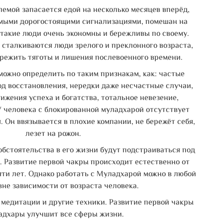
блемой запасается едой на несколько месяцев вперёд,
амыми дорогостоящими сигнализациями, помешан на
 такие люди очень экономны и бережливы по своему.
 сталкиваются люди зрелого и преклонного возраста,
режить тяготы и лишения послевоенного времени.
можно определить по таким признакам, как: частые
од восстановления, нередки даже несчастные случаи,
ижения успеха и богатства, тотальное невезение,
У человека с блокированной муладхарой отсутствует
 Он ввязывается в плохие компании, не бережёт себя,
лезет на рожон.
обстоятельства в его жизни будут подстраиваться под
. Развитие первой чакры происходит естественно от
яти лет. Однако работать с Муладхарой можно в любой
вне зависимости от возраста человека.
 медитации и другие техники. Развитие первой чакры
дхары улучшит все сферы жизни.