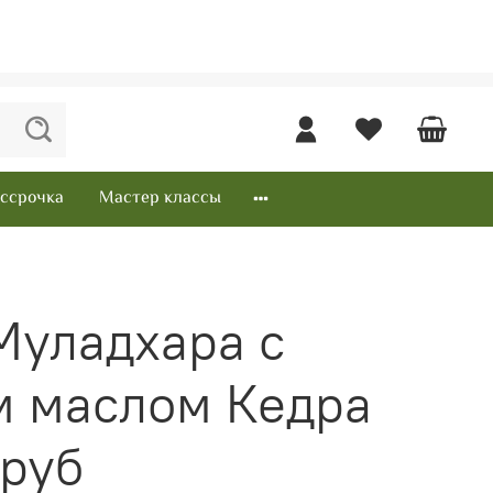
ссрочка
Мастер классы
Муладхара с
 маслом Кедра
 руб