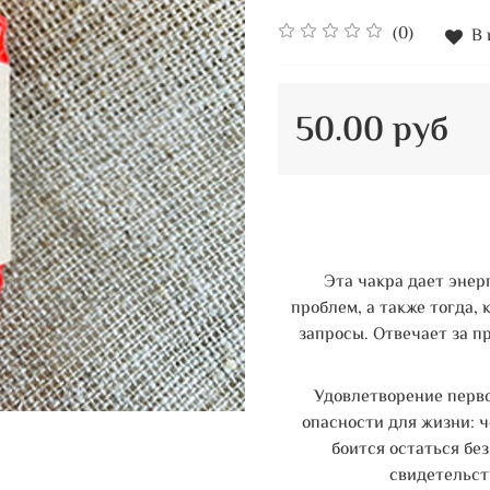
(0)
В 
50.00 руб
Эта чакра дает эне
проблем, а также тогда,
запросы. Отвечает за п
Удовлетворение перво
опасности для жизни: ч
боится остаться бе
свидетельст