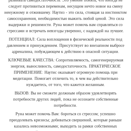
развивать самодостаточность. Это умение понять, что иногда не
следует противиться переменам, несущим нечто новое на смену
ненужному и отжившему. Наутиз - это сила, стоящая за инстинктом
самосохранения, необходимостью выжить любой ценой. Это сила
выдержки и решимости. Руна может помочь вам справляться со
стрессами и встречать невзгоды уверенно, с надеждой на лучшее.
ПОТЕНЦИАЛ: Сила воплощения в физической реальности под
давлением и принуждением. Присутствует во внезапном выбросе
адреналина, побуждающем к действию в опасной ситуации.
КЛЮЧЕВЫЕ КАЧЕСТВА: Сопротивляемость, самогенерируемая
энергия, выносливость, самодостаточность. ПРАКТИЧЕСКОЕ
ПРИМЕНЕНИЕ: Наутис оказывает огромную помощь при
медитации. Помогает отличить то, в чем вы действительно
нуждаетесь, от того, что кажется желанным.
ВЫЗОВ: Вы не сможете должным образом удовлетворять
потребности других людей, пока не осознаете собственные
потребности.
Руна может помочь Вам: бороться со стрессом; успешно
преодолевать кризисы; добиваться свершений, которые раньше
казались невозможными; выходить за рамки собственных