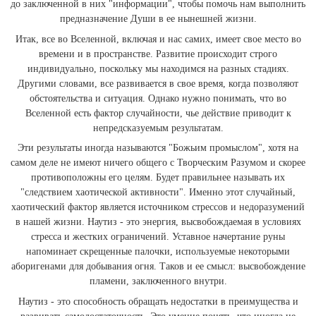
до заключенной в них "информации", чтобы помочь нам выполнить
предназначение Души в ее нынешней жизни.
Итак, все во Вселенной, включая и нас самих, имеет свое место во
времени и в пространстве. Развитие происходит строго
индивидуально, поскольку мы находимся на разных стадиях.
Другими словами, все развивается в свое время, когда позволяют
обстоятельства и ситуация. Однако нужно понимать, что во
Вселенной есть фактор случайности, чье действие приводит к
непредсказуемым результатам.
Эти результаты иногда называются "Божьим промыслом", хотя на
самом деле не имеют ничего общего с Творческим Разумом и скорее
противоположны его целям. Будет правильнее называть их
"следствием хаотической активности". Именно этот случайный,
хаотический фактор является источником стрессов и недоразумений
в нашей жизни. Наутиз - это энергия, высвобождаемая в условиях
стресса и жестких ограничений. Уставное начертание руны
напоминает скрещенные палочки, используемые некоторыми
аборигенами для добывания огня. Таков и ее смысл: высвобождение
пламени, заключенного внутри.
Наутиз - это способность обращать недостатки в преимущества и