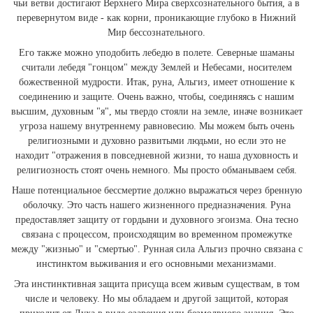
чьи ветви достигают Верхнего Мира сверхсознательного бытия, а в
перевернутом виде - как корни, проникающие глубоко в Нижний
Мир бессознательного.
Его так­же можно уподобить лебедю в полете. Северные шаманы
считали лебедя "гонцом" между Землей и Небесами, носителем
божественной мудрости. Итак, руна, Альгиз, имеет отношение к
соединению и защите. Очень важно, чтобы, соединяясь с нашим
высшим, духовным "я", мы твердо стояли на земле, иначе возникает
угроза нашему внутреннему равновесию. Мы можем быть очень
религиозными и духовно развитыми людьми, но если это не
находит "отражения в повседневной жизни, то наша духовность и
религиозность стоят очень немного. Мы просто обманываем себя.
Наше потенциальное бессмертие должно выражаться через бренную
оболочку. Это часть нашего жизненного предназначения. Руна
предоставляет защиту от гордыни и духовного эгоизма. Она тесно
связана с процессом, происходящим во временном промежутке
между "жизнью" и "смертью". Рунная сила Альгиз прочно связана с
инстинктом выживания и его основными механизмами.
Эта инстинктивная защита присуща всем живым существам, в том
числе и человеку. Но мы обладаем и другой защитой, которая