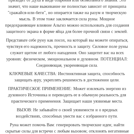
приходит от Духа в виде озарения или безмолвного знания. Это
значит, что наше выживание не полностью зависит от принципа
"сражайся-или-беги", но опирается также на разум и творческую
мысль. В этом тоже заключается сила руны. Мощное
предохраняющее влияние Альгиз можно использовать для создания
защитного экрана в форме яйца для более прочной связи с землей.
Представьте себе руну как посох, на который вы можете опираться,
чувствуя его надежность, прочность и защиту. Силовое поле руны
служит щитом от любого нападения. Оно защитит вас на всех
уровнях: физическом, эмоциональном и духовном. ПОТЕНЦИАЛ:
Соединяющая, укореняющая сила.
КЛЮЧЕВЫЕ КАЧЕСТВА: Инстинктивная защита, способность
защищать ауру, укреплять решимость в достижении цели.
ПРАКТИЧЕСКОЕ ПРИМЕНЕНИЕ: Может извлекать энергию из
духовного Источника и переводить ее в обычную реальность для
практического применения. Защищает наши уязвимые места.
ВЫЗОВ: Не забывайте о своей уязвимости и о вредных
воздействиях, способных увести вас с избранного пути.
Руна может помочь Вам: генерировать творческие идеи; найти
скрытые силы для встречи с любым вызовом; отклонять негативные